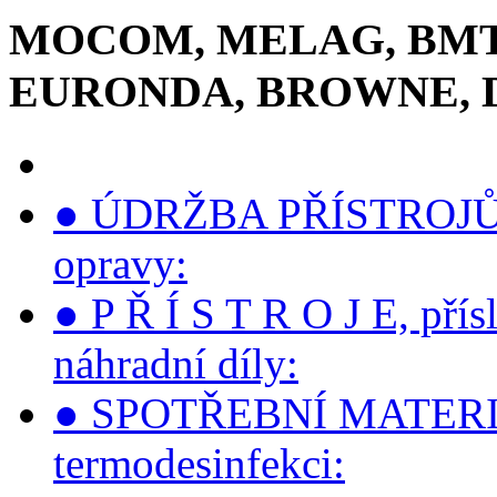
MOCOM, MELAG, BMT,
EURONDA, BROWNE, 
● ÚDRŽBA PŘÍSTROJŮ, s
opravy:
● P Ř Í S T R O J E, přís
náhradní díly:
● SPOTŘEBNÍ MATERIÁLY 
termodesinfekci: