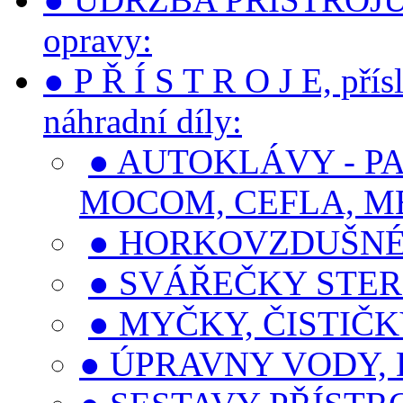
opravy:
● P Ř Í S T R O J E, přís
náhradní díly:
● AUTOKLÁVY - PA
MOCOM, CEFLA, M
● HORKOVZDUŠNÉ 
● SVÁŘEČKY STER
● MYČKY, ČISTIČ
● ÚPRAVNY VODY, 