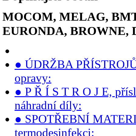
MOCOM, MELAG, BMT,
EURONDA, BROWNE, 
● ÚDRŽBA PŘÍSTROJŮ, s
opravy:
● P Ř Í S T R O J E, přís
náhradní díly:
● SPOTŘEBNÍ MATERIÁLY 
termodesinfekci: