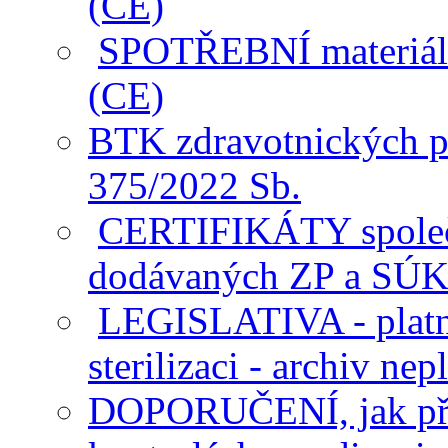
(CE)
SPOTŘEBNÍ materiál -
(CE)
BTK zdravotnických pr
375/2022 Sb.
CERTIFIKÁTY společno
dodávaných ZP a SÚ
LEGISLATIVA - platn
sterilizaci - archiv nep
DOPORUČENÍ, jak pře