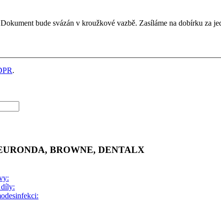
Dokument bude svázán v kroužkové vazbě. Zasíláme na dobírku za je
DPR
.
 EURONDA, BROWNE, DENTALX
vy:
díly:
odesinfekci: