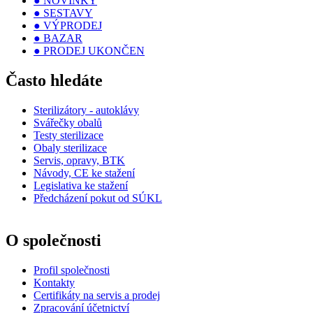
● NOVINKY
● SESTAVY
● VÝPRODEJ
● BAZAR
● PRODEJ UKONČEN
Často hledáte
Sterilizátory - autoklávy
Svářečky obalů
Testy sterilizace
Obaly sterilizace
Servis, opravy, BTK
Návody, CE ke stažení
Legislativa ke stažení
Předcházení pokut od SÚKL
O společnosti
Profil společnosti
Kontakty
Certifikáty na servis a prodej
Zpracování účetnictví