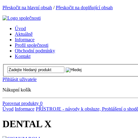
Přeskočit na hlavní obsah
/
Přeskočit na doplňující obsah
Úvod
Aktuálně
Informace
Profil společnosti
Obchodní podmínky
Kontakt
Přihlásit uživatele
Nákupní košík
Porovnat produkty
0
Úvod
Informace
PŘÍSTROJE - návody k obsluze, Prohlášení o shod
DENTAL X