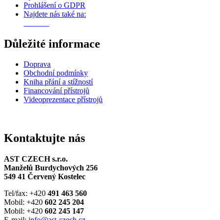
Prohlášení o GDPR
Najdete nás také na:
Důležité informace
Doprava
Obchodní podmínky
Kniha přání a stížností
Financování přístrojů
Videoprezentace přístrojů
Kontaktujte nás
AST CZECH s.r.o.
Manželů Burdychových 256
549 41 Červený Kostelec
Tel/fax: +420
491 463 560
Mobil: +420
602 245 204
Mobil: +420
602 245 147
E-mail:
info@ast-czech.cz