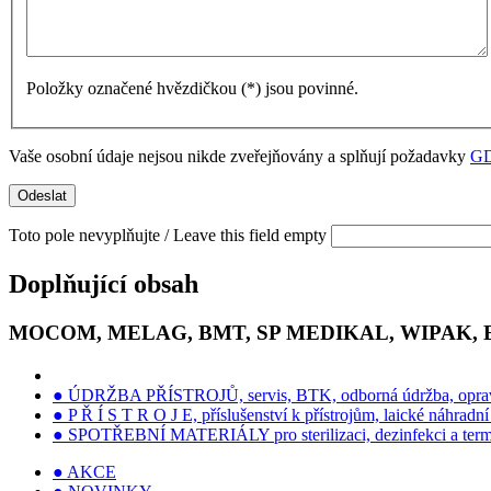
Položky označené hvězdičkou (
*
) jsou povinné.
Vaše osobní údaje nejsou nikde zveřejňovány a splňují požadavky
G
Toto pole nevyplňujte / Leave this field empty
Doplňující obsah
MOCOM, MELAG, BMT, SP MEDIKAL, WIPAK,
● ÚDRŽBA PŘÍSTROJŮ, servis, BTK, odborná údržba, opra
● P Ř Í S T R O J E, příslušenství k přístrojům, laické náhradní 
● SPOTŘEBNÍ MATERIÁLY pro sterilizaci, dezinfekci a term
● AKCE