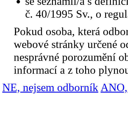
se seznámil/a s defini
č. 40/1995 Sv., o regu
Pokud osoba, která odbor
webové stránky určené o
nesprávné porozumění o
informací a z toho plynou
NE, nejsem odborník
ANO, 