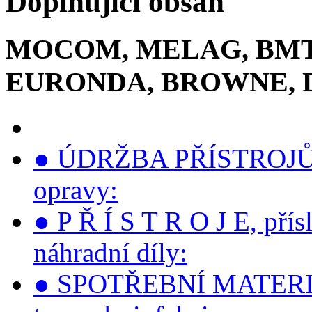
Doplňující obsah
MOCOM, MELAG, BMT,
EURONDA, BROWNE, 
● ÚDRŽBA PŘÍSTROJŮ, s
opravy:
● P Ř Í S T R O J E, přís
náhradní díly:
● SPOTŘEBNÍ MATERIÁLY 