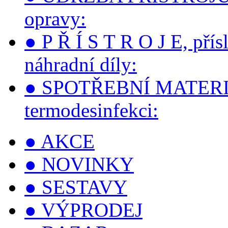
opravy:
● P Ř Í S T R O J E, přís
náhradní díly:
● SPOTŘEBNÍ MATERIÁLY 
termodesinfekci:
● AKCE
● NOVINKY
● SESTAVY
● VÝPRODEJ