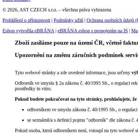
© 2026, AST CZECH s.r.o. – všechna práva vyhrazena
Prohlášení o přístupnosti
|
Podmínky užití
|
Ochrana osobních údajů
Eshop vytvořila eBRÁNA
|
eBRÁNA eshop s propojením na IS
|
Mar
Zboží zasíláme pouze na území ČR, včetně faktu
Upozornění na změnu záručních podmínek servisu 
Tyto webové stránky a zde uvedené informace, jsou určeny
vý
Odborník ve smyslu § 2a zákona č. 40/1995 Sb., o regulaci rek
prostředky in vitro.
Pokud budete pokračovat na tyto stránky, prohlašujete, že 
odborníkem ve smyslu zákona č. 40/1995 Sb., o regulaci
se seznámil/a s definicí pojmu "odborník" dle zákona č. 
Pokud osoba, která odborníkem není, vstoupí na tyto webové s