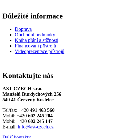
Důležité informace
Doprava
Obchodní podmínky
Kniha přání a stížností
Financování přístrojů
Videoprezentace přístrojů
Kontaktujte nás
AST CZECH s.r.o.
Manželů Burdychových 256
549 41 Červený Kostelec
Tel/fax: +420
491 463 560
Mobil: +420
602 245 204
Mobil: +420
602 245 147
E-mail:
info@ast-czech.cz
Další kontakty