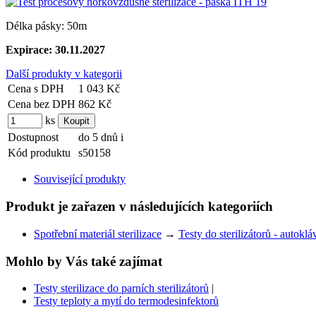
Délka pásky: 50m
Expirace: 30.11.2027
Další produkty v kategorii
Cena s DPH
1 043 Kč
Cena bez DPH
862 Kč
ks
Dostupnost
do 5 dnů
i
Kód produktu
s50158
Související produkty
Produkt je zařazen v následujících kategoriích
Spotřební materiál sterilizace
→
Testy do sterilizátorů - autoklá
Mohlo by Vás také zajímat
Testy sterilizace do parních sterilizátorů
|
Testy teploty a mytí do termodesinfektorů