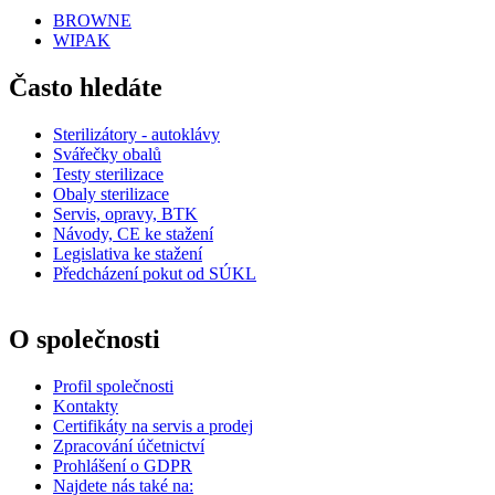
BROWNE
WIPAK
Často hledáte
Sterilizátory - autoklávy
Svářečky obalů
Testy sterilizace
Obaly sterilizace
Servis, opravy, BTK
Návody, CE ke stažení
Legislativa ke stažení
Předcházení pokut od SÚKL
O společnosti
Profil společnosti
Kontakty
Certifikáty na servis a prodej
Zpracování účetnictví
Prohlášení o GDPR
Najdete nás také na: