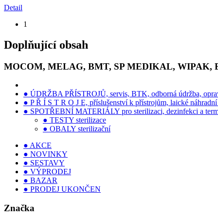
Detail
1
Doplňující obsah
MOCOM, MELAG, BMT, SP MEDIKAL, WIPAK,
● ÚDRŽBA PŘÍSTROJŮ, servis, BTK, odborná údržba, opra
● P Ř Í S T R O J E, příslušenství k přístrojům, laické náhradní 
● SPOTŘEBNÍ MATERIÁLY pro sterilizaci, dezinfekci a term
● TESTY sterilizace
● OBALY sterilizační
● AKCE
● NOVINKY
● SESTAVY
● VÝPRODEJ
● BAZAR
● PRODEJ UKONČEN
Značka