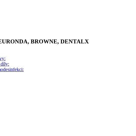
 EURONDA, BROWNE, DENTALX
vy:
díly:
odesinfekci: