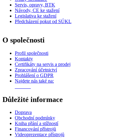
Servis, opravy, BTK
Návody, CE ke stažení
Legislativa ke stažení
Předcházení pokut od SÚKL
O společnosti
Profil společnosti
Kontakty
Certifikáty na servis a prodej
Zpracování účetnictví
Prohlášení o GDPR
Najdete nás také na:
Důležité informace
Doprava
Obchodní podmínky
Kniha přání a stížností
Financování přístrojů
Videoprezentace přístrojů