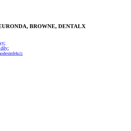
 EURONDA, BROWNE, DENTALX
vy:
díly:
odesinfekci: