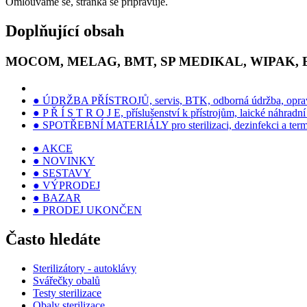
Omlouváme se, stránka se připravuje.
Doplňující obsah
MOCOM, MELAG, BMT, SP MEDIKAL, WIPAK,
● ÚDRŽBA PŘÍSTROJŮ, servis, BTK, odborná údržba, opra
● P Ř Í S T R O J E, příslušenství k přístrojům, laické náhradní 
● SPOTŘEBNÍ MATERIÁLY pro sterilizaci, dezinfekci a term
● AKCE
● NOVINKY
● SESTAVY
● VÝPRODEJ
● BAZAR
● PRODEJ UKONČEN
Často hledáte
Sterilizátory - autoklávy
Svářečky obalů
Testy sterilizace
Obaly sterilizace