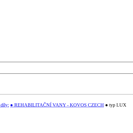
díly:
● REHABILITAČNÍ VANY - KOVOS CZECH
● typ LUX