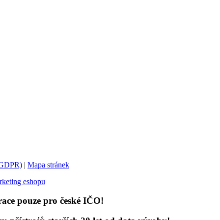
 (GDPR)
|
Mapa stránek
keting eshopu
race pouze pro české IČO!