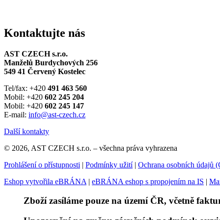
Kontaktujte nás
AST CZECH s.r.o.
Manželů Burdychových 256
549 41 Červený Kostelec
Tel/fax: +420
491 463 560
Mobil: +420
602 245 204
Mobil: +420
602 245 147
E-mail:
info@ast-czech.cz
Další kontakty
© 2026, AST CZECH s.r.o. – všechna práva vyhrazena
Prohlášení o přístupnosti
|
Podmínky užití
|
Ochrana osobních údajů
Eshop vytvořila eBRÁNA
|
eBRÁNA eshop s propojením na IS
|
Mar
Zboží zasíláme pouze na území ČR, včetně faktu