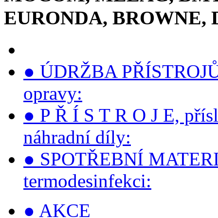
EURONDA, BROWNE, 
● ÚDRŽBA PŘÍSTROJŮ, s
opravy:
● P Ř Í S T R O J E, přís
náhradní díly:
● SPOTŘEBNÍ MATERIÁLY 
termodesinfekci:
● AKCE