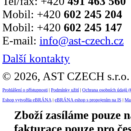
Tel/fax: +420
491 463 560
Mobil: +420
602 245 204
Mobil: +420
602 245 147
E-mail:
info@ast-czech.cz
Další kontakty
© 2026, AST CZECH s.r.o. 
Prohlášení o přístupnosti
|
Podmínky užití
|
Ochrana osobních údajů
Eshop vytvořila eBRÁNA
|
eBRÁNA eshop s propojením na IS
|
Mar
Zboží zasíláme pouze n
fakturace pouze pro če