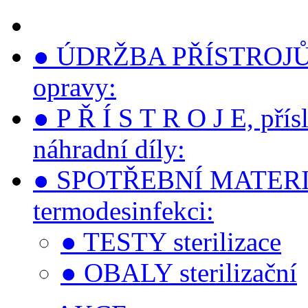
● ÚDRŽBA PŘÍSTROJŮ, s
opravy:
● P Ř Í S T R O J E, přís
náhradní díly:
● SPOTŘEBNÍ MATERIÁLY 
termodesinfekci:
● TESTY sterilizace
● OBALY sterilizační