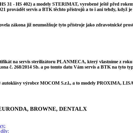
(HS 31 - HS 402) a modely STERIMAT, vyrobené ještě před rokem
21 provádět servis a BTK těchto přístrojů a to i ani tehdy, když je 
ovela zákona již neumožňuje tyto přístroje jako zdravotnické pro
fikát na servis sterilizátoru
PLANMECA
, který vlastníme z roku
kona č. 268/2014 Sb. a po tomto datu Vám servis a BTK na tyto typ
é autoklávy výrobce
MOCOM S.r.l.
, a to modely
PROXIMA, LISA
 EURONDA, BROWNE, DENTALX
vy:
díly: