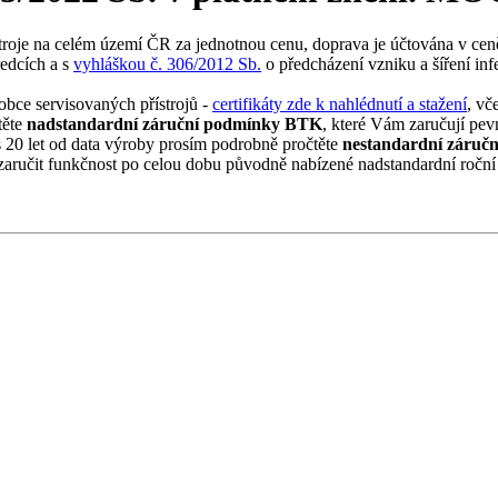
troje na celém území ČR za jednotnou cenu, doprava je účtována v cen
edcích a s
vyhláškou č. 306/2012 Sb.
o předcházení vzniku a šíření i
obce servisovaných přístrojů -
certifikáty zde k nahlédnutí a stažení
, vč
těte
nadstandardní záruční podmínky BTK
, které Vám zaručují pev
es 20 let od data výroby prosím podrobně pročtěte
nestandardní záruč
e zaručit funkčnost po celou dobu původně nabízené nadstandardní roční