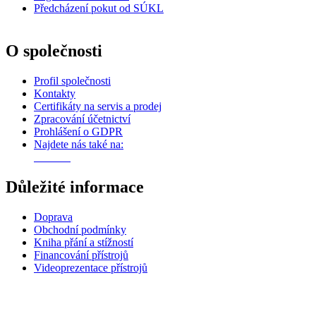
Předcházení pokut od SÚKL
O společnosti
Profil společnosti
Kontakty
Certifikáty na servis a prodej
Zpracování účetnictví
Prohlášení o GDPR
Najdete nás také na:
Důležité informace
Doprava
Obchodní podmínky
Kniha přání a stížností
Financování přístrojů
Videoprezentace přístrojů