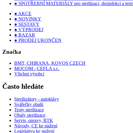
● SPOTŘEBNÍ MATERIÁLY pro sterilizaci, dezinfekci a term
● AKCE
● NOVINKY
● SESTAVY
● VÝPRODEJ
● BAZAR
● PRODEJ UKONČEN
Značka
BMT, CHIRANA, KOVOS CZECH
MOCOM - CEFLA s.c.
Všichni výrobci
Často hledáte
Sterilizátory - autoklávy
Svářečky obalů
Testy sterilizace
Obaly sterilizace
Servis, opravy, BTK
Návody, CE ke stažení
Legislativa ke stažení