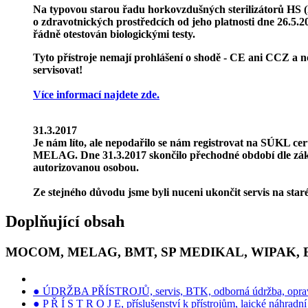
Na typovou starou řadu horkovzdušných sterilizátorů HS 
o zdravotnických prostředcích od jeho platnosti dne 26.5.20
řádně otestován biologickými testy.
Tyto přístroje nemají prohlášení o shodě - CE ani CCZ a n
servisovat!
Více informací najdete zde.
31.3.2017
Je nám líto, ale
nepodařilo
se nám registrovat na SÚKL certi
MELAG
. Dne 31.3.2017 skončilo přechodné období dle zá
autorizovanou osobou.
Ze stejného důvodu jsme byli nuceni
ukončit servis
na star
Doplňující obsah
MOCOM, MELAG, BMT, SP MEDIKAL, WIPAK,
● ÚDRŽBA PŘÍSTROJŮ, servis, BTK, odborná údržba, opra
● P Ř Í S T R O J E, příslušenství k přístrojům, laické náhradní 