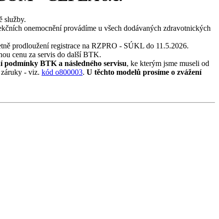
ě služby.
nfekčních onemocnění provádíme u všech dodávaných zdravotnických
etně prodloužení registrace na RZPRO - SÚKL do 11.5.2026.
nou cenu za servis do další BTK.
ní podmínky BTK a následného servisu
, ke kterým jsme museli od
 záruky - viz.
kód o800003
.
U těchto modelů prosíme o zvážení