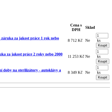
Cena s
Sklad
DPH
áruka za jakost práce 1 rok nebo
8 712 Kč
Ne
ks
a za jakost práce 2 roky nebo 2000
11 253 Kč
Ne
ks
í doby na sterilizátory - autoklávy a
8 349 Kč
Ne
ks