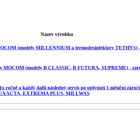
Název výrobku
ávy MOCOM (modely MILLENNIUM a termodesinfektory TETHYS) - z
toklávy MOCOM (modely B CLASSIC, B FUTURA, SUPREME) - záruk
 1x ročně a každý další následný servis po uplynutí 1 měsíční záručn
A, EXACTA, EXTREMA PLUS, MILLWAS