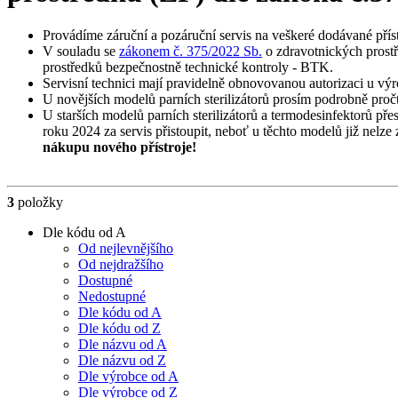
Provádíme záruční a pozáruční servis na veškeré dodávané přís
V souladu se
zákonem č. 375/2022 Sb.
o zdravotnických prostř
prostředků bezpečnostně technické kontroly - BTK.
Servisní technici mají pravidelně obnovovanou autorizaci u výr
U novějších modelů parních sterilizátorů prosím podrobně proč
U starších modelů parních sterilizátorů a termodesinfektorů př
roku 2024 za servis přistoupit, neboť u těchto modelů již nelz
nákupu nového přístroje!
3
položky
Dle kódu od A
Od nejlevnějšího
Od nejdražšího
Dostupné
Nedostupné
Dle kódu od A
Dle kódu od Z
Dle názvu od A
Dle názvu od Z
Dle výrobce od A
Dle výrobce od Z