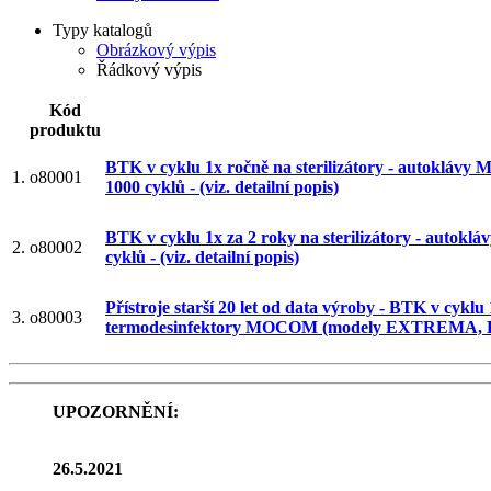
Typy katalogů
Obrázkový výpis
Řádkový výpis
Kód
produktu
BTK v cyklu 1x ročně na sterilizátory - autokl
1.
o80001
1000 cyklů - (viz. detailní popis)
BTK v cyklu 1x za 2 roky na sterilizátory - au
2.
o80002
cyklů - (viz. detailní popis)
Přístroje starší 20 let od data výroby - BTK v cyklu
3.
o80003
termodesinfektory MOCOM (modely EXTREM
UPOZORNĚNÍ:
26.5.2021