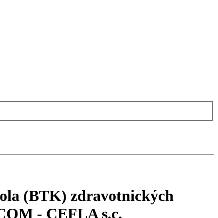
rola (BTK) zdravotnických
OCOM - CEFLA s.c.