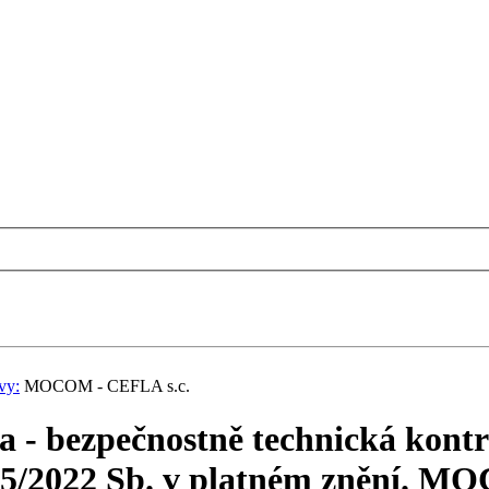
vy:
MOCOM - CEFLA s.c.
ba - bezpečnostně technická kont
375/2022 Sb. v platném znění. M