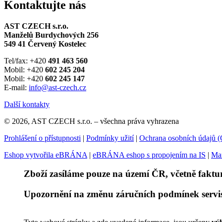
Kontaktujte nás
AST CZECH s.r.o.
Manželů Burdychových 256
549 41 Červený Kostelec
Tel/fax: +420
491 463 560
Mobil: +420
602 245 204
Mobil: +420
602 245 147
E-mail:
info@ast-czech.cz
Další kontakty
© 2026, AST CZECH s.r.o. – všechna práva vyhrazena
Prohlášení o přístupnosti
|
Podmínky užití
|
Ochrana osobních údajů
Eshop vytvořila eBRÁNA
|
eBRÁNA eshop s propojením na IS
|
Mar
Zboží zasíláme pouze na území ČR, včetně faktu
Upozornění na změnu záručních podmínek servisu 