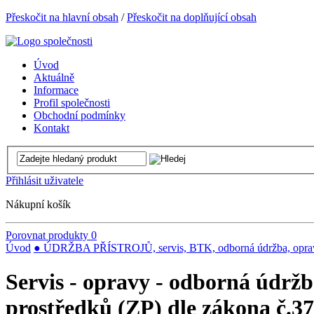
Přeskočit na hlavní obsah
/
Přeskočit na doplňující obsah
Úvod
Aktuálně
Informace
Profil společnosti
Obchodní podmínky
Kontakt
Přihlásit uživatele
Nákupní košík
Porovnat produkty
0
Úvod
● ÚDRŽBA PŘÍSTROJŮ, servis, BTK, odborná údržba, opra
Servis - opravy - odborná údrž
prostředků (ZP) dle zákona č.