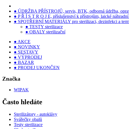
● ÚDRŽBA PŘÍSTROJŮ, servis, BTK, odborná údržba, opra
● P Ř Í S T R O J E, příslušenství k přístrojům, laické náhradní 
● SPOTŘEBNÍ MATERIÁLY pro sterilizaci, dezinfekci a term
● TESTY sterilizace
● OBALY sterilizační
● AKCE
● NOVINKY
● SESTAVY
● VÝPRODEJ
● BAZAR
● PRODEJ UKONČEN
Značka
WIPAK
Často hledáte
Sterilizátory - autoklávy
Svářečky obalů
Testy sterilizace