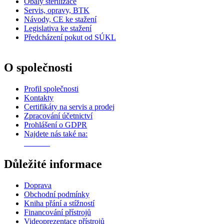
Obaly sterilizace
Servis, opravy, BTK
Návody, CE ke stažení
Legislativa ke stažení
Předcházení pokut od SÚKL
O společnosti
Profil společnosti
Kontakty
Certifikáty na servis a prodej
Zpracování účetnictví
Prohlášení o GDPR
Najdete nás také na:
Důležité informace
Doprava
Obchodní podmínky
Kniha přání a stížností
Financování přístrojů
Videoprezentace přístrojů