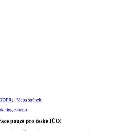
 (GDPR)
|
Mapa stránek
keting eshopu
race pouze pro české IČO!