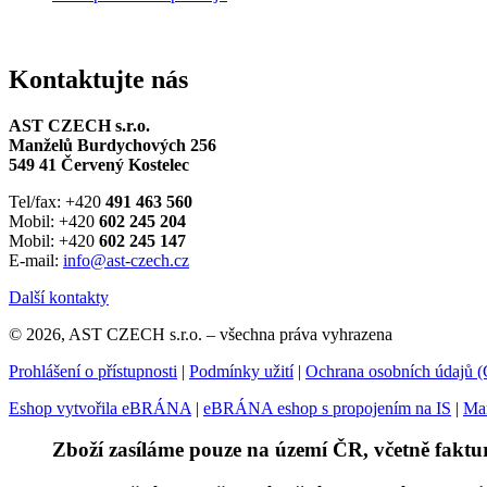
Kontaktujte nás
AST CZECH s.r.o.
Manželů Burdychových 256
549 41 Červený Kostelec
Tel/fax: +420
491 463 560
Mobil: +420
602 245 204
Mobil: +420
602 245 147
E-mail:
info@ast-czech.cz
Další kontakty
© 2026, AST CZECH s.r.o. – všechna práva vyhrazena
Prohlášení o přístupnosti
|
Podmínky užití
|
Ochrana osobních údajů
Eshop vytvořila eBRÁNA
|
eBRÁNA eshop s propojením na IS
|
Mar
Zboží zasíláme pouze na území ČR, včetně faktu