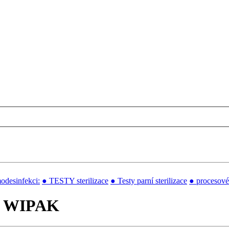
odesinfekci:
● TESTY sterilizace
● Testy parní sterilizace
● procesové 
ové WIPAK